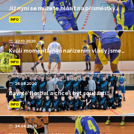
Již nyní se můžete hlásit na přísměstký…
INFO
22.10.2020
Kvůli momentálním nařízením vlády jsme…
INFO
28.08.2020
Baví tě florbal a chceš být součástí…
INFO
24.08.2020