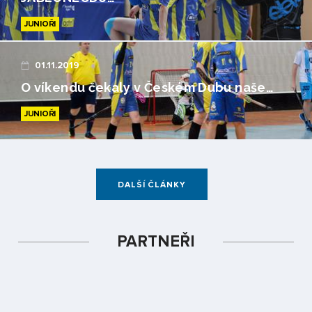
JUNIOŘI
01.11.2019
O víkendu čekaly v Českém Dubu naše…
JUNIOŘI
DALŠÍ ČLÁNKY
PARTNEŘI