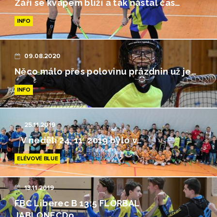
Září se kvapem blíží a tak nastal čas…
INFO
09.08.2020
Něco málo přes polovinu prázdnin už je…
INFO
25.11.2019
V neděli 24. 11. 2019 bylo v…
ELÉVOVÉ BLUE
13.11.2019
FBC Liberec B 13:5 FLORBAL
JABLONECDo…