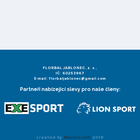
FLORBAL JABLONEC, z. s.,
IČ: 60253967
E-mail: florbaljablonec@gmail.com
Partneři nabízející slevy pro naše členy:
created by
Movisio.com
2018