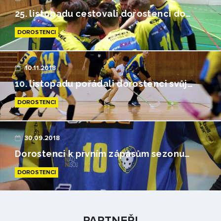
25. listopadu cestovali dorostenci do…
DOROSTENCI
10.11.2018
10. listopadu pořádali dorostenci svůj…
DOROSTENCI
30.09.2018
Dorostenci k prvním zápasům sezonu…
DOROSTENCI