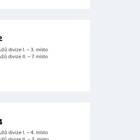
2
žů divize I. – 3. místo
žů divize II. – 7. místo
4
žů divize I. – 4. místo
žů divize II. – 3. místo