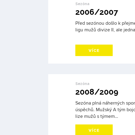
Sezóna
2006/2007
Před sezónou došlo k přejme
ligu mužů divize II, ale jedna
VÍCE
Sezóna
2008/2009
Sezóna plná náherných spo
úspěchů. Mužský A tým bojova
lize mužů s týmem…
VÍCE