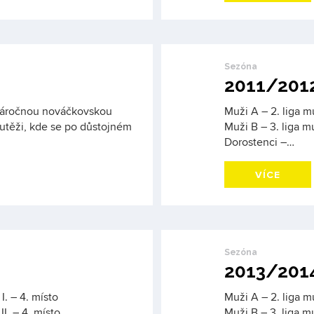
Sezóna
2011/201
náročnou nováčkovskou
Muži A – 2. liga mu
utěži, kde se po důstojném
Muži B – 3. liga mu
Dorostenci –…
VÍCE
Sezóna
2013/201
I. – 4. místo
Muži A – 2. liga mu
II. – 4. místo
Muži B – 3. liga mu