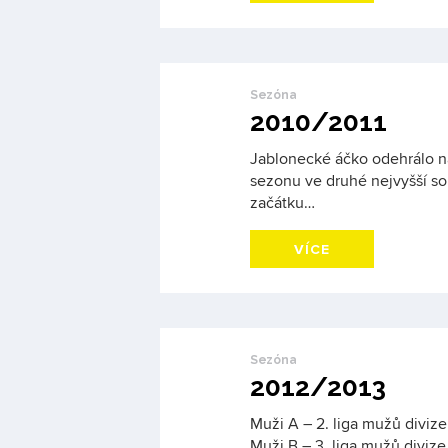
Sezóna
2010/2011
Jablonecké áčko odehrálo 
sezonu ve druhé nejvyšší so
začátku…
VÍCE
Sezóna
2012/2013
Muži A – 2. liga mužů divize 
Muži B – 3. liga mužů divize 