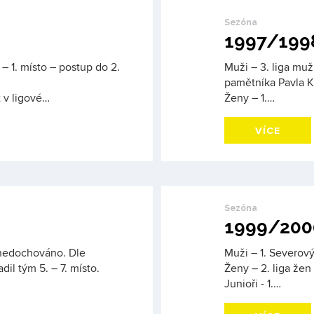
Sezóna
1997/199
 – 1. místo – postup do 2.
Muži – 3. liga mu
pamětníka Pavla Ku
t v ligové…
Ženy – 1.…
VÍCE
Sezóna
1999/200
 nedochováno. Dle
Muži – 1. Severový
il tým 5. – 7. místo.
Ženy – 2. liga žen
Junioři - 1.…