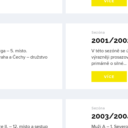
VÍCE
Sezóna
2001/200
ga – 5. místo.
V této sezóně se ú
Praha a Čechy – družstvo
výrazněji prosazo
primárně o silné…
VÍCE
Sezóna
2003/200
e II. – 12. místo a sestup
Muži A – 1. Sever