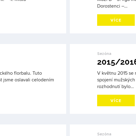
Dorostenci –…
VÍCE
Sezóna
2015/201
ckého florbalu. Tuto
V květnu 2015 se 
 jsme oslavali celodením
spojení mužských 
rozhodnutí bylo…
VÍCE
Sezóna