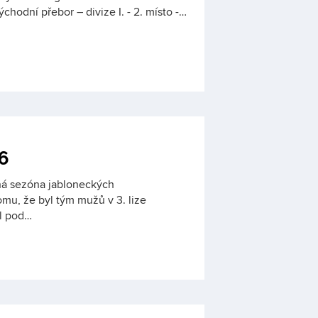
hodní přebor – divize I. - 2. místo -…
6
ná sezóna jabloneckých
mu, že byl tým mužů v 3. lize
l pod…