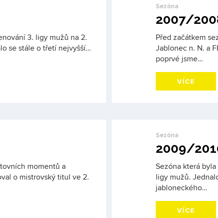
Sezóna
2007/200
nování 3. ligy mužů na 2.
Před začátkem sez
lo se stále o třetí nejvyšší…
Jablonec n. N. a 
poprvé jsme…
VÍCE
Sezóna
2009/201
rtovních momentů a
Sezóna která byla
l o mistrovský titul ve 2.
ligy mužů. Jednal
jabloneckého…
VÍCE