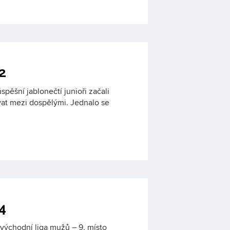
2
spěšní jablonečtí junioři začali
vat mezi dospělými. Jednalo se
4
ovýchodní liga mužů – 9. místo