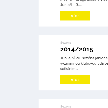
Junioři – 3.…
VÍCE
Sezóna
2014/2015
Jubilejní 20. sezóna jablone
významnou klubovou událost
setkáním…
VÍCE
Sezóna