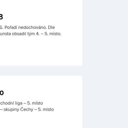
8
žů. Pořadí nedochováno. Dle
nsta obsadil tým 4. – 5. místo.
0
chodní liga – 5. místo
 – skupiny Čechy – 5. místo