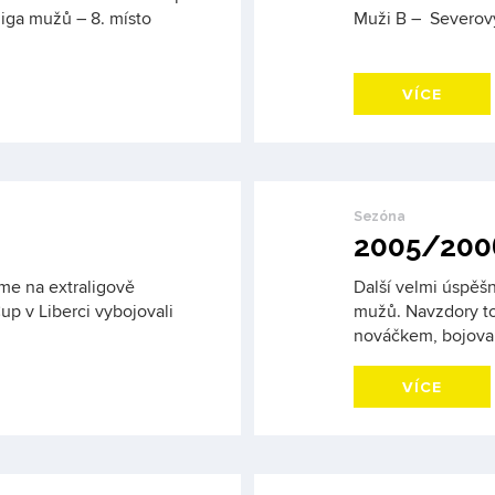
liga mužů – 8. místo
Muži B – Severovýc
VÍCE
Sezóna
2005/200
sme na extraligově
Další velmi úspěš
p v Liberci vybojovali
mužů. Navzdory to
nováčkem, bojova
VÍCE