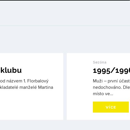
Sezóna
 klubu
1995/199
 pod názvem 1. Florbalový
Muži – první účast
kladatelé manželé Martina
nedochováno. Dle 
místo ve…
VÍCE