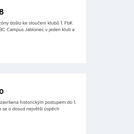
8
óny došlo ke sloučení klubů 1. FbK
FBC Campus Jablonec v jeden klub a
0
 završena historickým postupem do 1.
o se o dosud největší úspěch