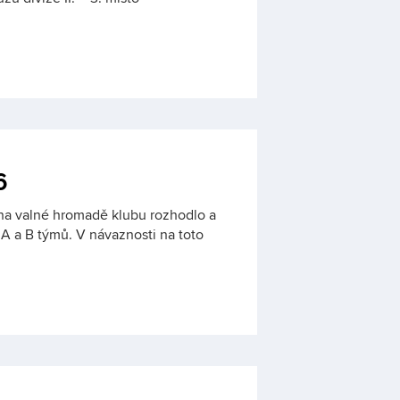
6
na valné hromadě klubu rozhodlo a
A a B týmů. V návaznosti na toto