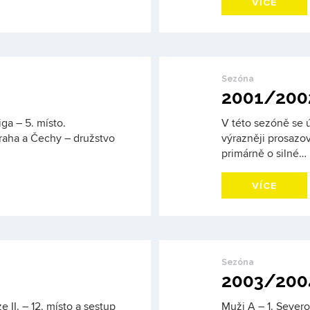
VÍCE
Sezóna
2001/200
ga – 5. místo.
V této sezóně se ú
Praha a Čechy – družstvo
výrazněji prosazo
primárně o silné…
VÍCE
Sezóna
2003/200
e II. – 12. místo a sestup
Muži A – 1. Sever