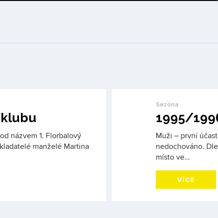
Sezóna
 klubu
1995/199
 pod názvem 1. Florbalový
Muži – první účast
kladatelé manželé Martina
nedochováno. Dle 
místo ve…
VÍCE