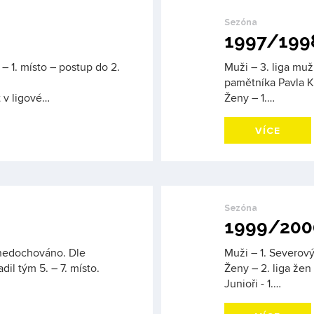
Sezóna
1997/199
 – 1. místo – postup do 2.
Muži – 3. liga mu
pamětníka Pavla Ku
t v ligové…
Ženy – 1.…
VÍCE
Sezóna
1999/200
 nedochováno. Dle
Muži – 1. Severový
il tým 5. – 7. místo.
Ženy – 2. liga žen
Junioři - 1.…