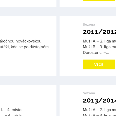
Sezóna
2011/201
náročnou nováčkovskou
Muži A – 2. liga mu
utěži, kde se po důstojném
Muži B – 3. liga mu
Dorostenci –…
VÍCE
Sezóna
2013/201
I. – 4. místo
Muži A – 2. liga mu
II. – 4. místo
Muži B – 3. liga mu