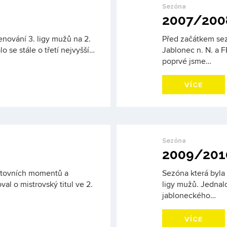
Sezóna
2007/200
nování 3. ligy mužů na 2.
Před začátkem sez
lo se stále o třetí nejvyšší…
Jablonec n. N. a 
poprvé jsme…
VÍCE
Sezóna
2009/201
rtovních momentů a
Sezóna která byla
l o mistrovský titul ve 2.
ligy mužů. Jednal
jabloneckého…
VÍCE