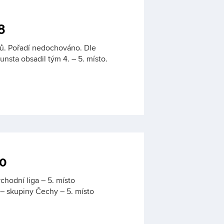
8
žů. Pořadí nedochováno. Dle
nsta obsadil tým 4. – 5. místo.
0
chodní liga – 5. místo
 – skupiny Čechy – 5. místo