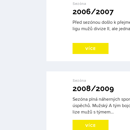
Sezóna
2006/2007
Před sezónou došlo k přejme
ligu mužů divize II, ale jedna
VÍCE
Sezóna
2008/2009
Sezóna plná náherných spo
úspěchů. Mužský A tým bojova
lize mužů s týmem…
VÍCE