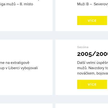
liga mužů – 8. místo
Muži B – Severovýc
VÍCE
Sezóna
2005/200
sme na extraligově
Další velmi úspěš
p v Liberci vybojovali
mužů. Navzdory to
nováčkem, bojova
VÍCE