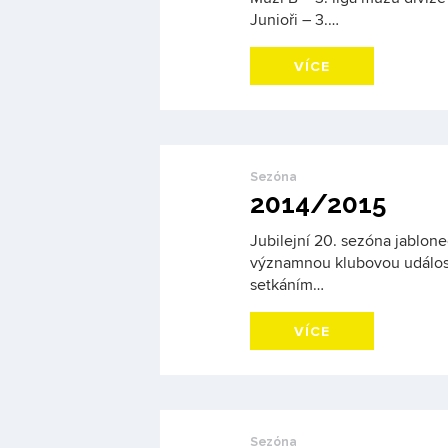
Junioři – 3.…
VÍCE
Sezóna
2014/2015
Jubilejní 20. sezóna jablone
významnou klubovou událost
setkáním…
VÍCE
Sezóna