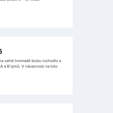
6
na valné hromadě klubu rozhodlo a
A a B týmů. V návaznosti na toto