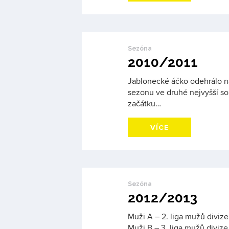
Sezóna
2010/2011
Jablonecké áčko odehrálo 
sezonu ve druhé nejvyšší so
začátku…
VÍCE
Sezóna
2012/2013
Muži A – 2. liga mužů divize 
Muži B – 3. liga mužů divize 