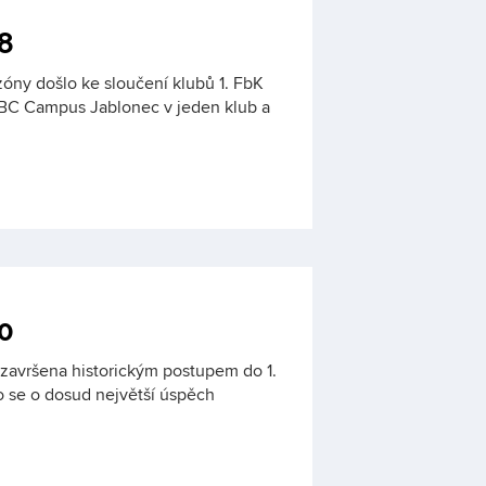
8
óny došlo ke sloučení klubů 1. FbK
FBC Campus Jablonec v jeden klub a
0
 završena historickým postupem do 1.
o se o dosud největší úspěch