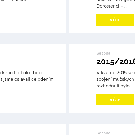
Dorostenci –…
VÍCE
Sezóna
2015/201
ckého florbalu. Tuto
V květnu 2015 se 
 jsme oslavali celodením
spojení mužských 
rozhodnutí bylo…
VÍCE
Sezóna