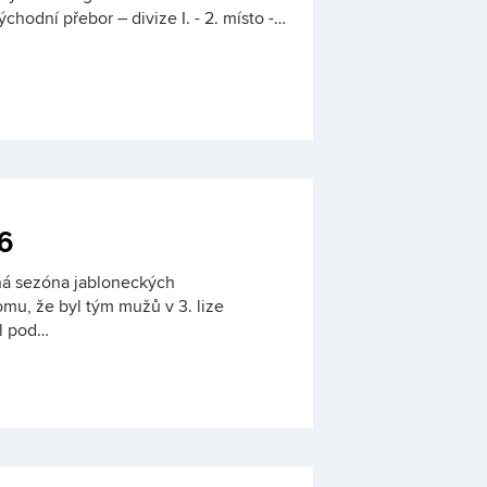
hodní přebor – divize I. - 2. místo -…
6
ná sezóna jabloneckých
mu, že byl tým mužů v 3. lize
l pod…