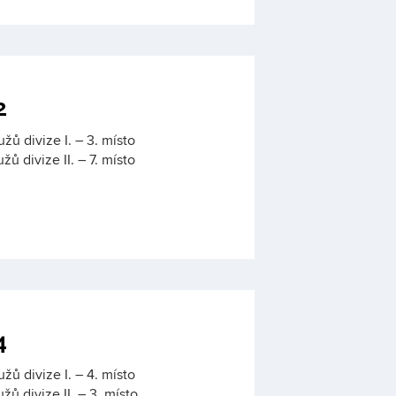
2
žů divize I. – 3. místo
žů divize II. – 7. místo
4
žů divize I. – 4. místo
žů divize II. – 3. místo