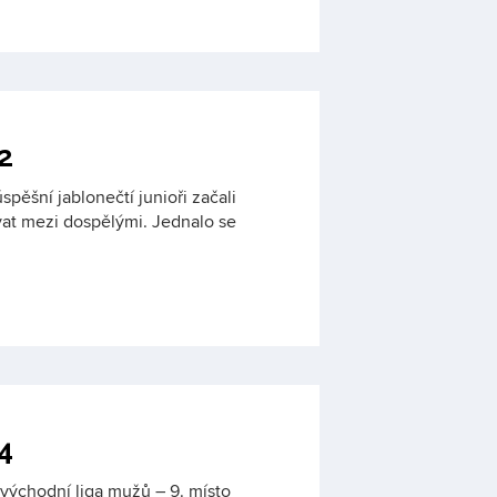
2
spěšní jablonečtí junioři začali
vat mezi dospělými. Jednalo se
4
ovýchodní liga mužů – 9. místo