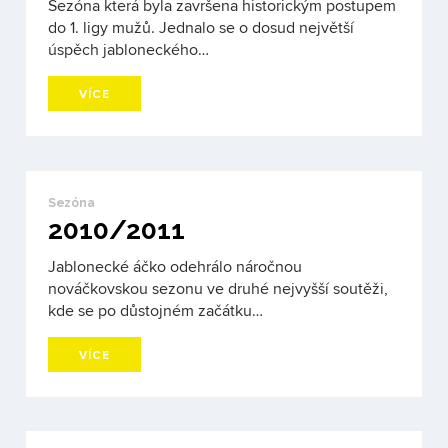
Sezóna která byla završena historickým postupem
do 1. ligy mužů. Jednalo se o dosud největší
úspěch jabloneckého…
VÍCE
Sezóna
2010/2011
Jablonecké áčko odehrálo náročnou
nováčkovskou sezonu ve druhé nejvyšší soutěži,
kde se po důstojném začátku…
VÍCE