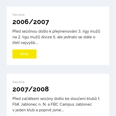
Sezóna
2006/2007
Před sezónou došlo k přejmenování 3. ligy mužů
na 2. ligu mužů divize II, ale jednalo se stále o
třetí nejvyšší…
VÍCE
Sezóna
2007/2008
Před začátkem sezóny došlo ke sloučení klubů 1.
FbK Jablonec n. N. a FBC Campus Jablonec
v jeden klub a poprvé jsme…