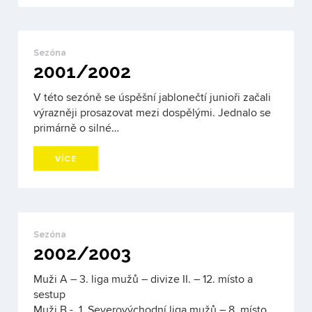
Sezóna
2001/2002
V této sezóně se úspěšní jablonečtí junioři začali
výrazněji prosazovat mezi dospělými. Jednalo se
primárně o silné…
VÍCE
Sezóna
2002/2003
Muži A – 3. liga mužů – divize II. – 12. místo a
sestup
Muži B - 1. Severovýchodní liga mužů – 8. místo