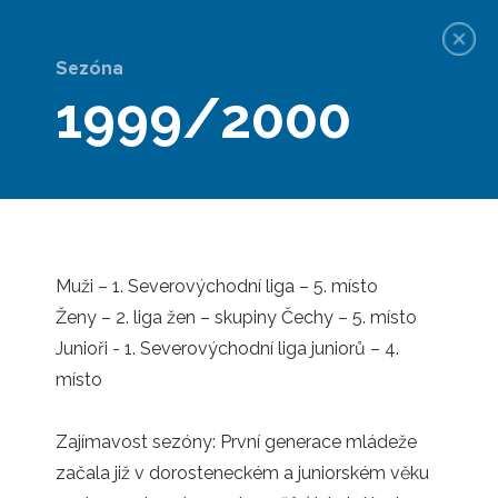
Sezóna
1999/2000
Historie klubu
Muži – 1. Severovýchodní liga – 5. místo
Ženy – 2. liga žen – skupiny Čechy – 5. místo
Junioři - 1. Severovýchodní liga juniorů – 4.
Historie
místo
Zajímavost sezóny: První generace mládeže
SEŘADIT PODLE DATA:
začala již v dorosteneckém a juniorském věku