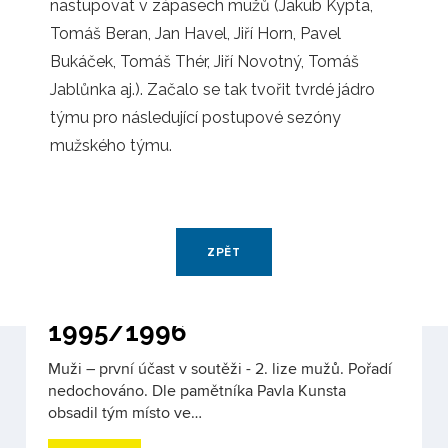
nastupovat v zápasech mužů (Jakub Kypta,
Tomáš Beran, Jan Havel, Jiří Horn, Pavel
Sezóna
Bukáček, Tomáš Thér, Jiří Novotný, Tomáš
1995 – založení klubu
Jablůnka aj.). Začalo se tak tvořit tvrdé jádro
První registrace 11. 10. 1995 pod názvem 1.
týmu pro následující postupové sezóny
Florbalový klub Jablonec nad Nisou. Zakladatelé
mužského týmu.
manželé Martina a Pavel…
VÍCE
ZPĚT
Sezóna
1995/1996
Muži – první účast v soutěži - 2. lize mužů. Pořadí
nedochováno. Dle pamětníka Pavla Kunsta
obsadil tým místo ve…