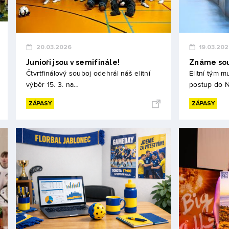
20.03.2026
19.03.20
Junioři jsou v semifinále!
Známe sou
Čtvrtfinálový souboj odehrál náš elitní
Elitní tým m
výběr 15. 3. na…
postup do N
ZÁPASY
ZÁPASY