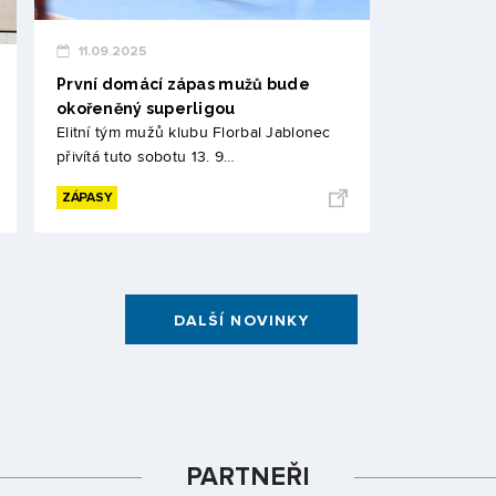
11.09.2025
První domácí zápas mužů bude
okořeněný superligou
Elitní tým mužů klubu Florbal Jablonec
přivítá tuto sobotu 13. 9…
ZÁPASY
DALŠÍ NOVINKY
PARTNEŘI