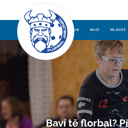
KLUB
MUŽI
MLÁDEŽ
Baví tě florbal? P