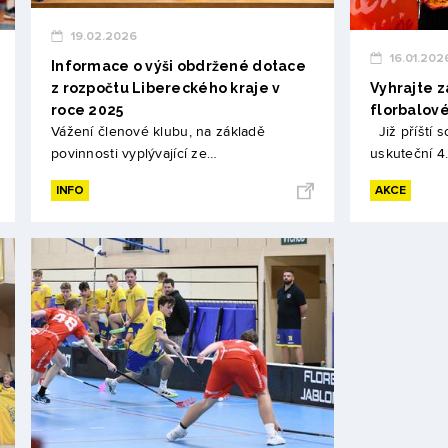
19.02.2026
16.01.202
Informace o výši obdržené dotace
z rozpočtu Libereckého kraje v
Vyhrajte 
roce 2025
florbalov
Vážení členové klubu, na základě
Již příští 
povinnosti vyplývající ze…
uskuteční 4
INFO
AKCE