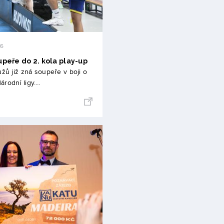
26
peře do 2. kola play-up
užů již zná soupeře v boji o
árodní ligy.…