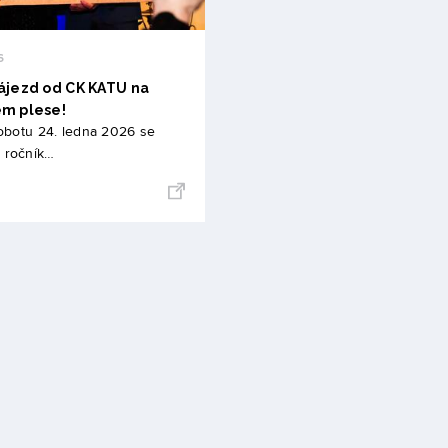
6
zájezd od CK KATU na
ém plese!
sobotu 24. ledna 2026 se
. ročník…