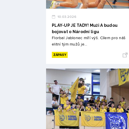
10.03.2026
PLAY-UP JE TADY! Muži A budou
bojovat o Národní ligu
Florbal Jablonec míří výš. Cílem pro náš
elitní tým mužů je…
ZÁPASY