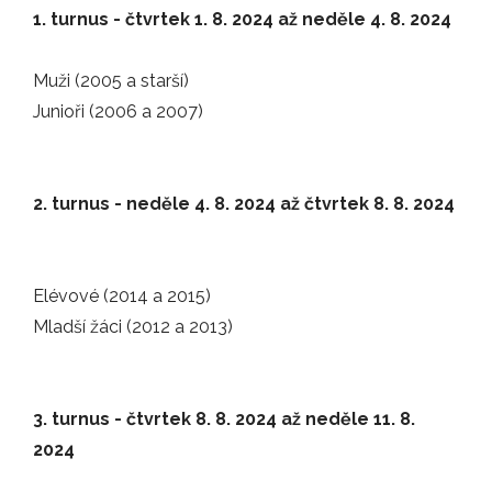
12.05.2026
1. turnus - čtvrtek 1. 8. 2024 až neděle 4. 8. 2024
V sobotu 20. června nás čeká společné…
Muži (2005 a starší)
AKCE
Junioři (2006 a 2007)
20.03.2026
Čtvrtfinálový souboj odehrál náš elitní…
2. turnus - neděle 4. 8. 2024 až čtvrtek 8. 8. 2024
ZÁPASY
Elévové (2014 a 2015)
19.03.2026
Mladší žáci (2012 a 2013)
Elitní tým mužů již zná soupeře v boji…
ZÁPASY
3. turnus - čtvrtek 8. 8. 2024 až neděle 11. 8.
2024
10.03.2026