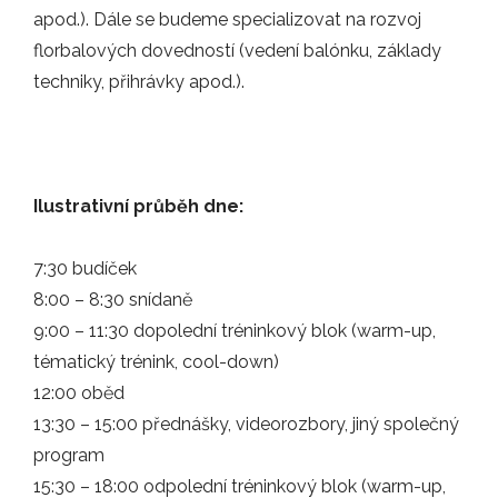
apod.). Dále se budeme specializovat na rozvoj
florbalových dovedností (vedení balónku, základy
07.02.2025
techniky, přihrávky apod.).
Elitní tým mužů přivítá tuto sobotu 8.…
ZÁPASY
Ilustrativní průběh dne:
30.01.2025
Vážení členové klubu, na základě…
7:30 budíček
8:00 – 8:30 snídaně
INFO
9:00 – 11:30 dopolední tréninkový blok (warm-up,
tématický trénink, cool-down)
11.01.2025
12:00 oběd
Tento článek byl sepsán 15. 12. 2024.…
13:30 – 15:00 přednášky, videorozbory, jiný společný
program
ZÁPASY
15:30 – 18:00 odpolední tréninkový blok (warm-up,