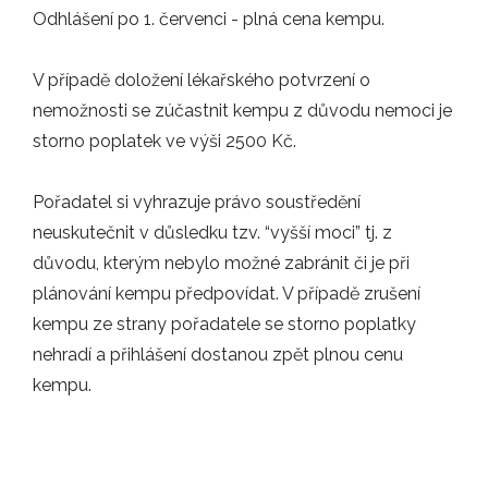
Odhlášení po 1. červenci - plná cena kempu.
16.06.2024
Hráči FLORBAL JABLONEC se rozhodli…
V případě doložení lékařského potvrzení o
AKCE
nemožnosti se zúčastnit kempu z důvodu nemoci je
storno poplatek ve výši 2500 Kč.
11.06.2024
Pořadatel si vyhrazuje právo soustředění
Od 1. června získal náš klub významnou…
neuskutečnit v důsledku tzv. “vyšší moci” tj. z
NOVINKY
důvodu, kterým nebylo možné zabránit či je při
plánování kempu předpovídat. V případě zrušení
kempu ze strany pořadatele se storno poplatky
16.05.2024
nehradí a přihlášení dostanou zpět plnou cenu
Opět po roce nabízíme možnost…
kempu.
INFO
25.04.2024