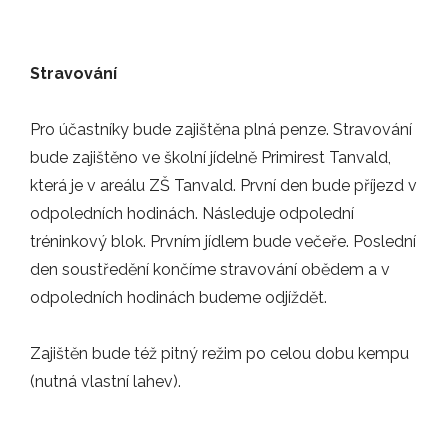
ZÁPASY
Stravování
11.09.2025
Pro účastníky bude zajištěna plná penze. Stravování
Elitní tým mužů klubu Florbal Jablonec…
bude zajištěno ve školní jídelně Primirest Tanvald,
ZÁPASY
která je v areálu ZŠ Tanvald. První den bude příjezd v
odpoledních hodinách. Následuje odpolední
tréninkový blok. Prvním jídlem bude večeře. Poslední
09.08.2025
den soustředění končíme stravování obědem a v
Hledáme nové tváře! Florbal Jablonec…
odpoledních hodinách budeme odjíždět.
NOVINKY
Zajištěn bude též pitný režim po celou dobu kempu
(nutná vlastní lahev).
10.06.2025
Hráči FLORBAL JABLONEC se rozhodli…