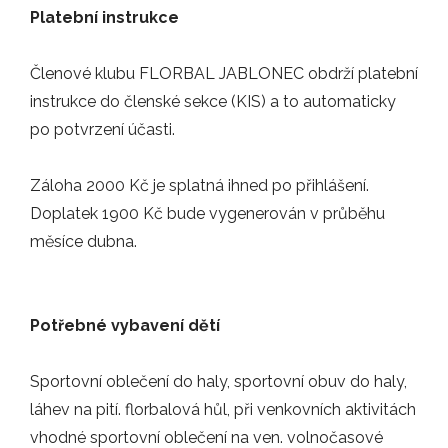
Platební instrukce
Čas plyne jako voda a my máme opět…
ZÁPASY
Členové klubu FLORBAL JABLONEC obdrží platební
instrukce do členské sekce (KIS) a to automaticky
po potvrzení účasti.
02.04.2024
Po dlouhé době se opět hlásím se…
Záloha 2000 Kč je splatná ihned po přihlášení.
ZÁPASY
Doplatek 1900 Kč bude vygenerován v průběhu
měsíce dubna.
DALŠÍ NOVINKY
Potřebné vybavení dětí
Sportovní oblečení do haly, sportovní obuv do haly,
PARTNEŘI
láhev na pití. florbalová hůl, při venkovních aktivitách
vhodné sportovní oblečení na ven. volnočasové