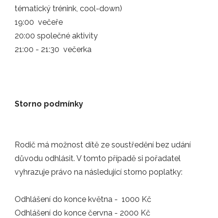
tématický trénink, cool-down)
16.11.2024
19:00 večeře
Den s florbalem v Jablonci je opět tady…
20:00 společné aktivity
21:00 - 21:30 večerka
AKCE
28.10.2024
Áčko Jablonce zvítězilo nad FbC Hradec…
Storno podmínky
ZÁPASY
Rodič má možnost dítě ze soustředění bez udání
28.10.2024
důvodu odhlásit. V tomto případě si pořadatel
Letní přestávka nám utekla jako voda,…
vyhrazuje právo na následující storno poplatky:
ZÁPASY
Odhlášení do konce května - 1000 Kč
Odhlášení do konce června - 2000 Kč