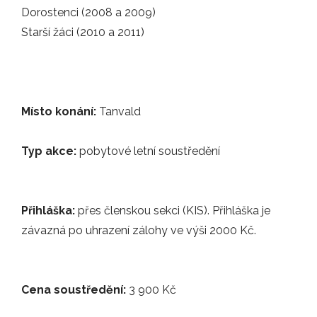
Florbal Jablonec míří výš. Cílem pro…
Dorostenci (2008 a 2009)
Starší žáci (2010 a 2011)
ZÁPASY
19.02.2026
Vážení členové klubu, na základě…
Místo konání:
Tanvald
INFO
Typ akce:
pobytové letní soustředění
16.01.2026
Přihláška:
přes členskou sekci (KIS). Přihláška je
Již příští sobotu 24. ledna 2026 se…
závazná po uhrazení zálohy ve výši 2000 Kč.
AKCE
Cena soustředění:
3 900 Kč
12.11.2025
Každoroční spolupráce s FBC Liberec je…