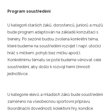
NOVINKY
Program soustředění
06.05.2025
U kategorií starších žáků, dorostenců, juniorů a mužů
Píše se začátek května, a to již…
bude program adaptován na základě konzultací s
ZÁPASY
trenéry. Po sezóně budou zvolena konkrétní téma,
které budeme na soustředění rozvíjet ( např. útočící
hráč s míčkem, pohyb bez míčku apod.).
24.03.2025
Konkrétnímu tématu se poté budeme věnovat celé
V neděli 23. 3. jsme opět zavítali do…
soustředění, aby došlo k rozvoji herní činnosti
ZÁPASY
jednotlivce.
23.02.2025
U kategorie elévů a mladších žáků bude soustředění
Poprvé v tomto roce se vám hlásím s…
zaměřeno na všeobecnou sportovní přípravu
(koordinační dovednosti, kolektivní hry, kondice
ZÁPASY