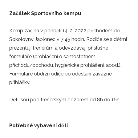
Začátek Sportovního kempu
Kemp začíná v pondělí 14. 2. 2022 příchodem do
Sokolovny Jablonec v 7:45 hodin. Rodiče se s dětmi
prezentují trenérům a odevzdávají příslušné
formuláře (prohlášení o samostatném
příchodu/odchodu, hygienické prohlášení, apod.).
Formuláře obdrží rodiče po odeslání závazné
přihlášky.
Děti jsou pod trenérským dozorem od 8h do 16h.
FLORBAL JABLONEC, z. s.,
IČ: 60253967
E-mail: florbaljablonec@gmail.com
Potřebné vybavení dětí
Partneři nabízející slevy pro naše členy: