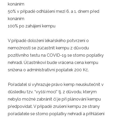
konáním
50% v případě odhlášení mezi 6. a 1. dnem před
07.02.2025
konáním
Elitní tým mužů přivítá tuto sobotu 8.…
100% po zahájení kempu
ZÁPASY
V případě doložení lékařského potvrzení o
nemožnosti se zúčastnit kempu z důvodu
30.01.2025
pozitivního testu na COVID-19 se storno poplatky
Vážení členové klubu, na základě…
nehradí. Účastníkovi bude vrácena cena kempu
snížena o administrativní poplatek 200 Kč.
INFO
Pořadatel si vyhrazuje právo kemp neuskutečnit v
11.01.2025
důsledku tzv. “vyšší moci” tj. z důvodu, kterým
Tento článek byl sepsán 15. 12. 2024.…
nebylo možné zabránit či je při plánování kempu
předpovídat. V případě zrušení kempu ze strany
ZÁPASY
pořadatele se storno poplatky nehradí a přihlášení