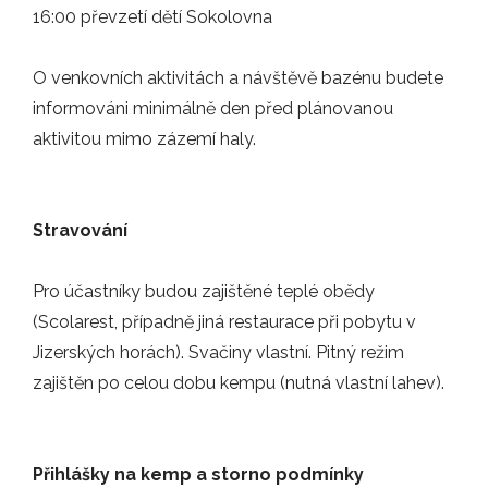
16:00 převzetí dětí Sokolovna
ZÁPASY
O venkovních aktivitách a návštěvě bazénu budete
informováni minimálně den před plánovanou
11.09.2025
aktivitou mimo zázemí haly.
Elitní tým mužů klubu Florbal Jablonec…
ZÁPASY
Stravování
09.08.2025
Pro účastníky budou zajištěné teplé obědy
Hledáme nové tváře! Florbal Jablonec…
(Scolarest, případně jiná restaurace při pobytu v
NOVINKY
Jizerských horách). Svačiny vlastní. Pitný režim
zajištěn po celou dobu kempu (nutná vlastní lahev).
10.06.2025
Hráči FLORBAL JABLONEC se rozhodli…
Přihlášky na kemp a storno podmínky