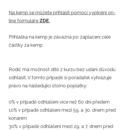
NOVINKY
Na kemp se můžete přihlásit pomocí vyplnění on-
line formuláře
ZDE
.
06.05.2025
Píše se začátek května, a to již…
Přihláška na kemp je závazná po zaplacení celé
ZÁPASY
částky za kemp.
24.03.2025
Rodič má možnost dítě z kurzu bez udání důvodu
V neděli 23. 3. jsme opět zavítali do…
odhlásit. V tomto případě si pořadatel vyhrazuje
právo na následující storno poplatky:
ZÁPASY
0% v případě odhlášení více než 60 dní předem
23.02.2025
10% v případě odhlášení mezi 59. a 30. dnem před
Poprvé v tomto roce se vám hlásím s…
konáním
30% v případě odhlášení mezi 29. a 7. dnem před
ZÁPASY