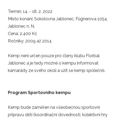
12.05.2026
V sobotu 20. června nás čeká společné…
Termín: 14. - 18. 2. 2022
Místo konání: Sokolovna Jablonec, Fügnerova 1054,
AKCE
Jablonec n. N.
Cena: 2.400 Kč
20.03.2026
Ročníky: 2009 až 2014
Čtvrtfinálový souboj odehrál náš elitní…
Kemp není určen pouze pro členy klubu Florbal
ZÁPASY
Jablonec a je tedy možné o kempu informovat
kamarády ze svého okolí a užít se kemp společně.
19.03.2026
Elitní tým mužů již zná soupeře v boji…
Program Sportovního kempu
ZÁPASY
Kemp bude zaměřen na všeobecnou sportovní
10.03.2026
přípravu dětí (koordinační dovednosti, kolektivní hry