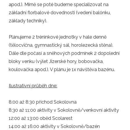
Florbal Jablonec míří výš. Cílem pro…
apod.). Mírně se poté budeme specializovat na
základní florbalové dovednosti (vedení balónku,
ZÁPASY
základy techniky).
Plánujeme 2 tréninkové jednotky v hale denně
19.02.2026
(tělocvična, gymnastický sál, horolezecká stěna).
Vážení členové klubu, na základě…
Dále dle počasí a sněhových podmínek 2 dopolední
INFO
bloky venku (výlet Jizerské hory, bobovačka,
koulovačka apod.). V plánu je 1x návštěva bazénu.
16.01.2026
Ilustrativní průběh dne:
Již příští sobotu 24. ledna 2026 se…
AKCE
8:00 až 8:30 příchod Sokolovna
8:30 až 11:00 aktivity v Sokolovně/venkovní aktivity
12:00 až 13:00 oběd Scolarest
12.11.2025
14:00 až 16:00 aktivity v Sokolovně/bazén
Každoroční spolupráce s FBC Liberec je…