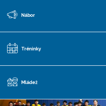
Nábor
Tréninky
Mládež