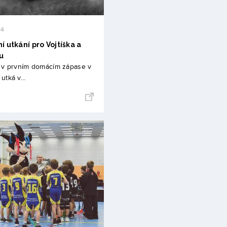
24
í utkání pro Vojtíška a
u
 v prvním domácím zápase v
 utká v…