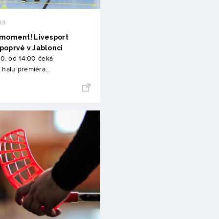
23
 moment! Livesport
poprvé v Jablonci
10. od 14:00 čeká
 halu premiéra…