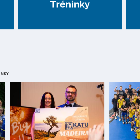
Tréninky
INKY