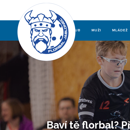
KLUB
MUŽI
MLÁDEŽ
Baví tě florbal? P