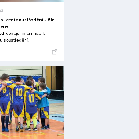
22
a letní soustředění Jičín
těny
odrobnější informace k
u soustředění…