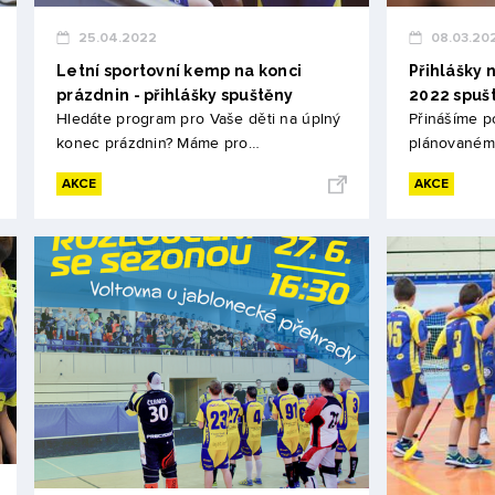
25.04.2022
08.03.20
Letní sportovní kemp na konci
Přihlášky n
prázdnin - přihlášky spuštěny
2022 spuš
Hledáte program pro Vaše děti na úplný
Přinášíme p
konec prázdnin? Máme pro…
plánovaném
AKCE
AKCE