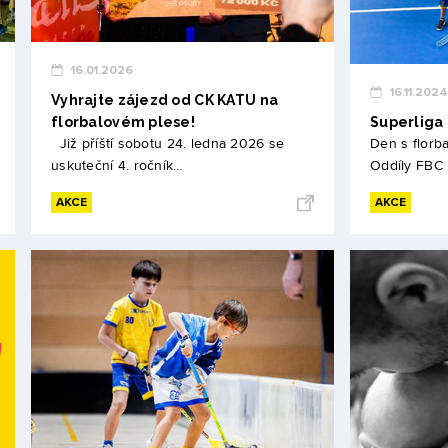
16.01.2026
16.11.2024
Vyhrajte zájezd od CK KATU na
florbalovém plese!
Superliga 
Již příští sobotu 24. ledna 2026 se
Den s florba
uskuteční 4. ročník…
Oddíly FBC 
AKCE
AKCE