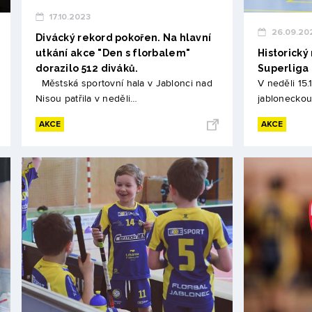
17.10.2023
26.09.20
Divácký rekord pokořen. Na hlavní
utkání akce "Den s florbalem"
Historický
dorazilo 512 diváků.
Superliga 
Městská sportovní hala v Jablonci nad
V neděli 15.
Nisou patřila v neděli…
jabloneckou
AKCE
AKCE