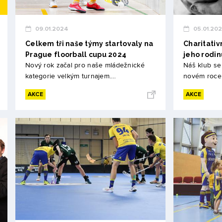
09.01.2024
05.01.20
Celkem tři naše týmy startovaly na
Charitativn
Prague floorball cupu 2024
jeho rodin
Nový rok začal pro naše mládežnické
Náš klub se
kategorie velkým turnajem.…
novém roce
AKCE
AKCE