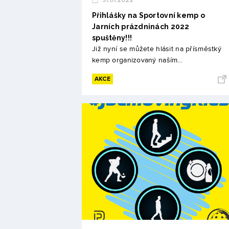
31.01.2022
Přihlášky na Sportovní kemp o
Jarních prázdninách 2022
spuštěny!!!
Již nyní se můžete hlásit na přísměstký
kemp organizovaný naším…
AKCE