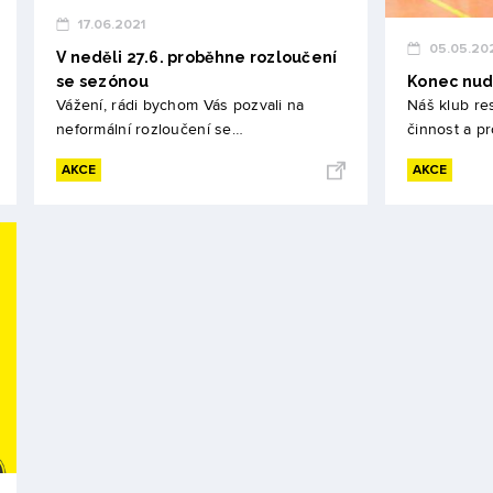
17.06.2021
05.05.20
V neděli 27.6. proběhne rozloučení
se sezónou
Konec nudy
Vážení, rádi bychom Vás pozvali na
Náš klub res
neformální rozloučení se…
činnost a pr
AKCE
AKCE