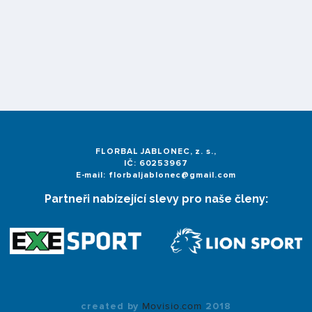
FLORBAL JABLONEC, z. s.,
IČ: 60253967
E-mail: florbaljablonec@gmail.com
Partneři nabízející slevy pro naše členy:
created by
Movisio.com
2018