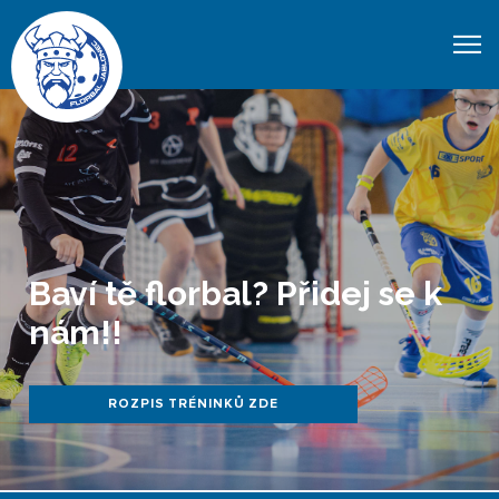
Baví tě florbal? Přidej se k
nám!!
ROZPIS TRÉNINKŮ ZDE