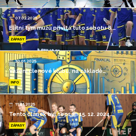
07.02.2025
Elitní tým mužů přivítá tuto sobotu 8.…
ZÁPASY
30.01.2025
Vážení členové klubu, na základě…
INFO
11.01.2025
Tento článek byl sepsán 15. 12. 2024.…
ZÁPASY