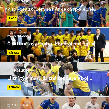
12.05.2026
V sobotu 20. června nás čeká společné…
AKCE
20.03.2026
Čtvrtfinálový souboj odehrál náš elitní…
ZÁPASY
19.03.2026
Elitní tým mužů již zná soupeře v boji…
ZÁPASY
10.03.2026