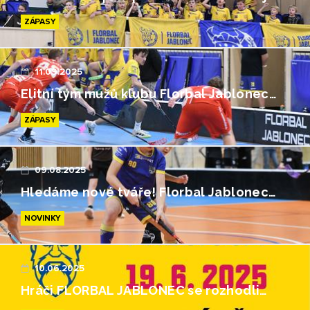
ZÁPASY
11.09.2025
Elitní tým mužů klubu Florbal Jablonec…
ZÁPASY
09.08.2025
Hledáme nové tváře! Florbal Jablonec…
NOVINKY
10.06.2025
Hráči FLORBAL JABLONEC se rozhodli…