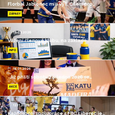
Florbal Jablonec míří výš. Cílem pro…
ZÁPASY
19.02.2026
Vážení členové klubu, na základě…
INFO
16.01.2026
Již příští sobotu 24. ledna 2026 se…
AKCE
12.11.2025
Každoroční spolupráce s FBC Liberec je…