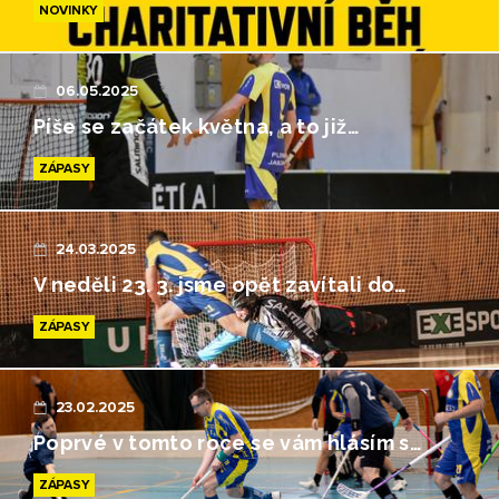
NOVINKY
06.05.2025
Píše se začátek května, a to již…
ZÁPASY
24.03.2025
V neděli 23. 3. jsme opět zavítali do…
ZÁPASY
23.02.2025
Poprvé v tomto roce se vám hlásím s…
ZÁPASY